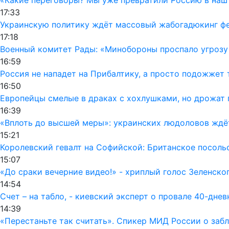
17:33
Украинскую политику ждёт массовый жабогадюкинг фе
17:18
Военный комитет Рады: «Минобороны проспало угрозу
16:59
Россия не нападет на Прибалтику, а просто подожжет 
16:50
Европейцы смелые в драках с хохлушками, но дрожат 
16:39
«Вплоть до высшей меры»: украинских людоловов ждё
15:21
Королевский гевалт на Софийской: Британское посол
15:07
«До сраки вечерние видео!» - хриплый голос Зеленско
14:54
Счет – на табло, - киевский эксперт о провале 40-дне
14:39
«Перестаньте так считать». Спикер МИД России о заб