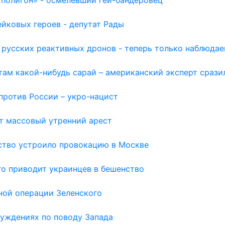
йковых героев - депутат Рады
 русских реактивных дронов - теперь только наблюда
там какой-нибудь сарай – американский эксперт срази
против России – укро-нацист
т массовый утренний арест
ьство устроило провокацию в Москве
го приводит украинцев в бешенство
вной операции Зеленского
луждениях по поводу Запада