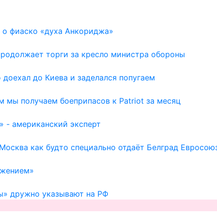
 о фиаско «духа Анкориджа»
 продолжает торги за кресло министра обороны
доехал до Киева и заделался попугаем
м мы получаем боеприпасов к Patriot за месяц
» - американский эксперт
 Москва как будто специально отдаёт Белград Евросою
ажением»
ы» дружно указывают на РФ