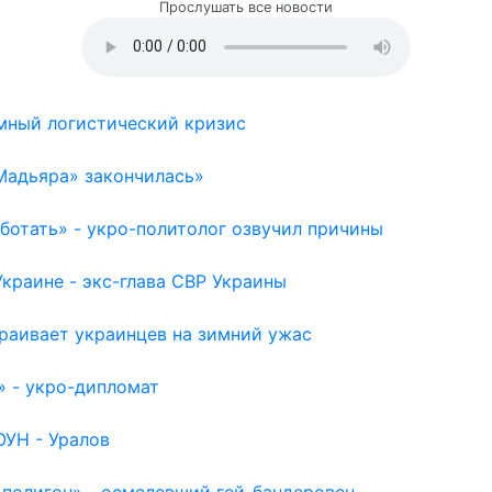
Прослушать все новости
емный логистический кризис
Мадьяра» закончилась»
отать» - укро-политолог озвучил причины
раине - экс-глава СВР Украины
раивает украинцев на зимний ужас
» - укро-дипломат
ОУН - Уралов
 полигон» - осмелевший гей-бандеровец