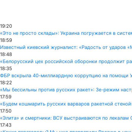
19:20
«Это не просто склады»: Украина погружается в сист
18:59
Известный киевский журналист: «Радость от ударов «
18:48
«Белорусский цех российской оборонки продолжит раб
18:35
ФБР вскрыла 40-миллиардную коррупцию на помощи Ук
18:22
«Мы бессильны против русских ракет»: Зе-режим наст
17:59
«Будем кошмарить русских варваров ракетной стеной
17:50
«Элита» и смертники: ВСУ выстраиваются по лекалам 
17:43
«Какие переговоры? Мы уже превратили Россию в наш