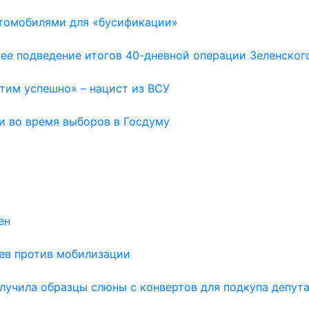
втомобилями для «бусификации»
ее подведение итогов 40-дневной операции Зеленског
тим успешно» – нацист из ВСУ
и во время выборов в Госдуму
ен
аев против мобилизации
лучила образцы слюны с конвертов для подкупа депут