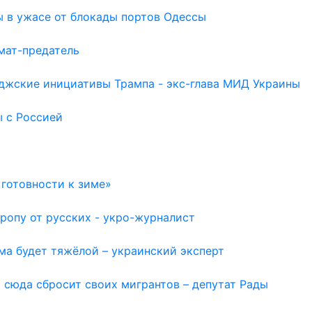
ы в ужасе от блокады портов Одессы
мат-предатель
иджские инициативы Трампа - экс-глава МИД Украины
ы с Россией
готовности к зиме»
ропу от русских - укро-журналист
ма будет тяжёлой – украинский эксперт
 сюда сбросит своих мигрантов – депутат Рады