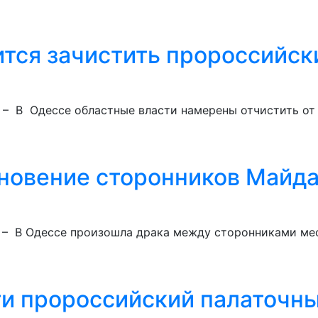
ится зачистить пророссийск
) – В Одессе областные власти намерены отчистить от
новение сторонников Майда
о) – В Одессе произошла драка между сторонниками м
ти пророссийский палаточны