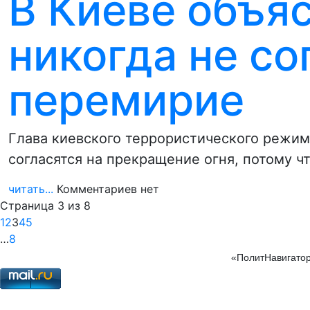
В Киеве объя
никогда не со
перемирие
Глава киевского террористического режима
согласятся на прекращение огня, потому ч
читать...
Комментариев нет
Страница 3 из 8
1
2
3
4
5
…
8
«ПолитНавигатор