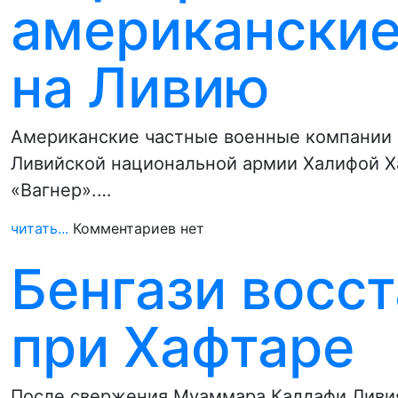
американские
на Ливию
Американские частные военные компании
Ливийской национальной армии Халифой Х
«Вагнер».…
читать...
Комментариев нет
Бенгази восс
при Хафтаре
После свержения Муаммара Каддафи Ливия