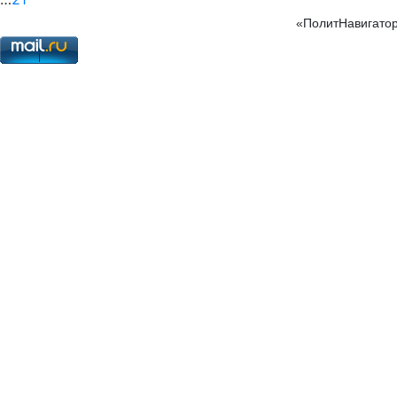
«ПолитНавигатор