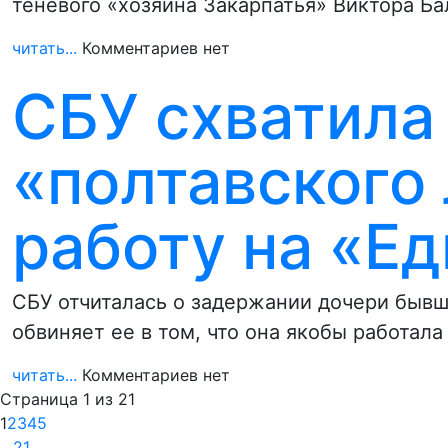
теневого «хозяина Закарпатья» Виктора Б
читать...
Комментариев нет
СБУ схватила
«полтавского
работу на «Е
СБУ отчиталась о задержании дочери бывш
обвиняет ее в том, что она якобы работала
читать...
Комментариев нет
Страница 1 из 21
1
2
3
4
5
…
21