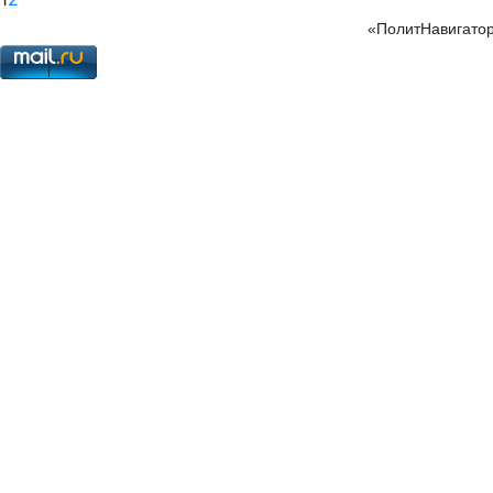
«ПолитНавигатор