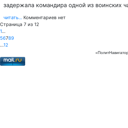
задержала командира одной из воинских ч
читать...
Комментариев нет
Страница 7 из 12
1
…
5
6
7
8
9
…
12
«ПолитНавигатор