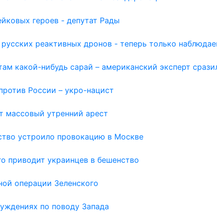
йковых героев - депутат Рады
 русских реактивных дронов - теперь только наблюда
там какой-нибудь сарай – американский эксперт срази
против России – укро-нацист
т массовый утренний арест
ьство устроило провокацию в Москве
го приводит украинцев в бешенство
вной операции Зеленского
луждениях по поводу Запада