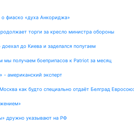
 о фиаско «духа Анкориджа»
 продолжает торги за кресло министра обороны
доехал до Киева и заделался попугаем
м мы получаем боеприпасов к Patriot за месяц
» - американский эксперт
 Москва как будто специально отдаёт Белград Евросою
ажением»
ы» дружно указывают на РФ