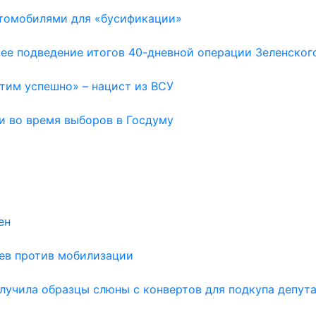
втомобилями для «бусификации»
ее подведение итогов 40-дневной операции Зеленског
тим успешно» – нацист из ВСУ
и во время выборов в Госдуму
ен
аев против мобилизации
лучила образцы слюны с конвертов для подкупа депут