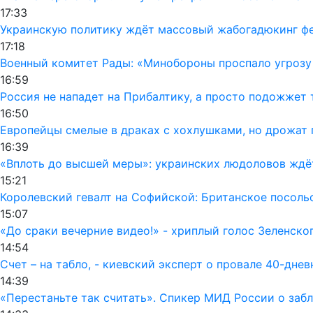
17:33
Украинскую политику ждёт массовый жабогадюкинг фе
17:18
Военный комитет Рады: «Минобороны проспало угрозу
16:59
Россия не нападет на Прибалтику, а просто подожжет 
16:50
Европейцы смелые в драках с хохлушками, но дрожат 
16:39
«Вплоть до высшей меры»: украинских людоловов ждё
15:21
Королевский гевалт на Софийской: Британское посол
15:07
«До сраки вечерние видео!» - хриплый голос Зеленско
14:54
Счет – на табло, - киевский эксперт о провале 40-дне
14:39
«Перестаньте так считать». Спикер МИД России о заб