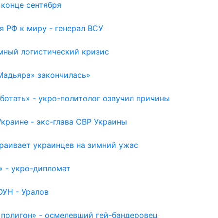
 конце сентября
я РФ к миру - генерал ВСУ
емный логистический кризис
Мадьяра» закончилась»
отать» - укро-политолог озвучил причины
раине - экс-глава СВР Украины
раивает украинцев на зимний ужас
» - укро-дипломат
ОУН - Уралов
 полигон» - осмелевший гей-бандеровец