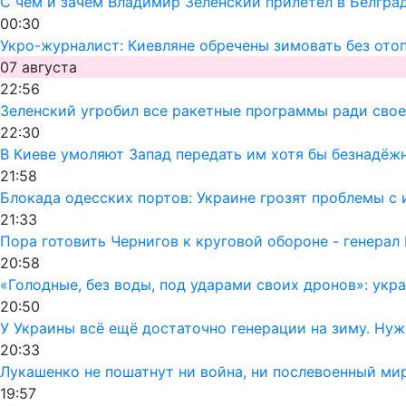
С чем и зачем Владимир Зеленский прилетел в Белгра
00:30
Укро-журналист: Киевляне обречены зимовать без ото
07 августа
22:56
Зеленский угробил все ракетные программы ради своег
22:30
В Киеве умоляют Запад передать им хотя бы безнадёж
21:58
Блокада одесских портов: Украине грозят проблемы 
21:33
Пора готовить Чернигов к круговой обороне - генерал
20:58
«Голодные, без воды, под ударами своих дронов»: ук
20:50
У Украины всё ещё достаточно генерации на зиму. Ну
20:33
Лукашенко не пошатнут ни война, ни послевоенный мир
19:57