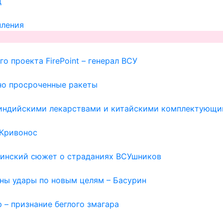
д
пления
о проекта FirePoint – генерал ВСУ
но просроченные ракеты
с индийскими лекарствами и китайскими комплектующи
 Кривонос
раинский сюжет о страданиях ВСУшников
жны удары по новым целям – Басурин
 – признание беглого змагара