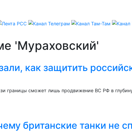
ме 'Мураховский'
али, как защитить российс
зи границы сможет лишь продвижение ВС РФ в глубину
ему британские танки не с