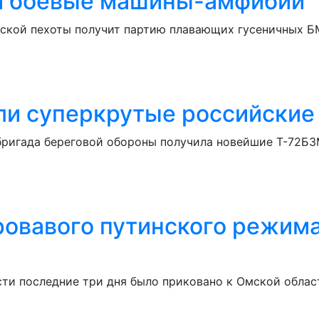
и боевые машины-амфибии
ской пехоты получит партию плавающих гусеничных БМ
и суперкрутые российские
ригада береговой обороны получила новейшие Т-72Б3М
кровавого путинского режим
и последние три дня было приковано к Омской област