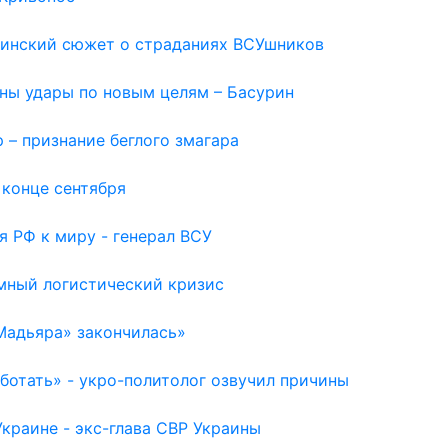
раинский сюжет о страданиях ВСУшников
жны удары по новым целям – Басурин
 – признание беглого змагара
 конце сентября
я РФ к миру - генерал ВСУ
емный логистический кризис
Мадьяра» закончилась»
отать» - укро-политолог озвучил причины
раине - экс-глава СВР Украины