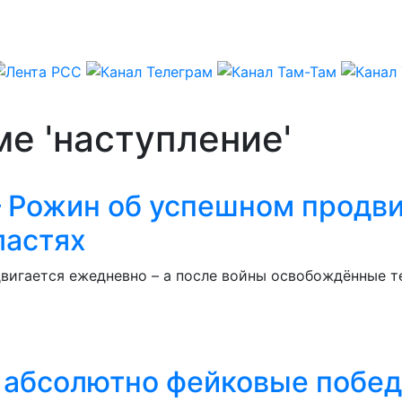
ме 'наступление'
 – Рожин об успешном продв
ластях
вигается ежедневно – а после войны освобождённые т
 абсолютно фейковые побе