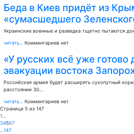
Беда в Киев придёт из Кр
«сумасшедшего Зеленског
Украинские военные и разведка тщетно пытаются дон
читать...
Комментариев нет
«У русских всё уже готово 
эвакуации востока Запоро
Российская армия будет расширять сухопутный кори
расстоянии 30…
читать...
Комментариев нет
Страница 5 из 147
1
…
3
4
5
6
7
…
147