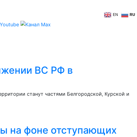
EN
RU
ижении ВС РФ в
ерритории станут частями Белгородской, Курской и
ды на фоне отступающих