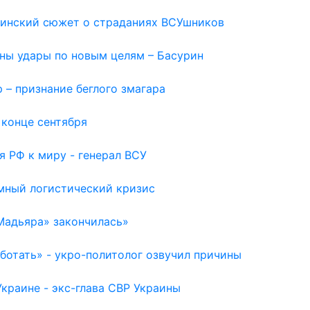
раинский сюжет о страданиях ВСУшников
жны удары по новым целям – Басурин
 – признание беглого змагара
 конце сентября
я РФ к миру - генерал ВСУ
емный логистический кризис
Мадьяра» закончилась»
отать» - укро-политолог озвучил причины
раине - экс-глава СВР Украины