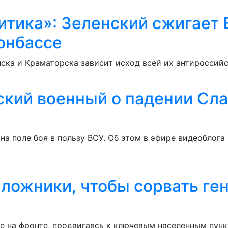
итика»: Зеленский сжигает
онбассе
ска и Краматорска зависит исход всей их антироссийс
нский военный о падении Сл
а поле боя в пользу ВСУ. Об этом в эфире видеоблога
аложники, чтобы сорвать ге
е на фронте, продвигаясь к ключевым населенным пунк