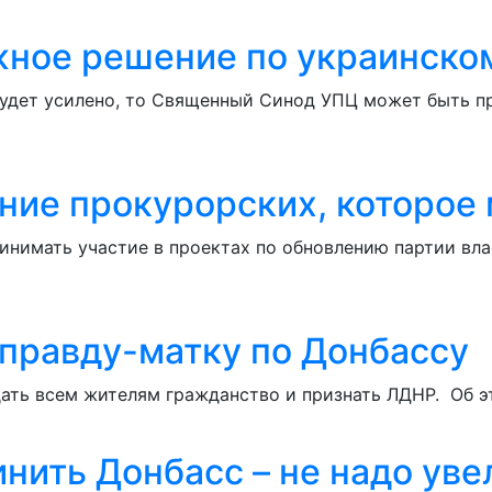
жное решение по украинско
будет усилено, то Священный Синод УПЦ может быть пр
ние прокурорских, которое 
инимать участие в проектах по обновлению партии вл
 правду-матку по Донбассу
ать всем жителям гражданство и признать ЛДНР. Об э
инить Донбасс – не надо ув