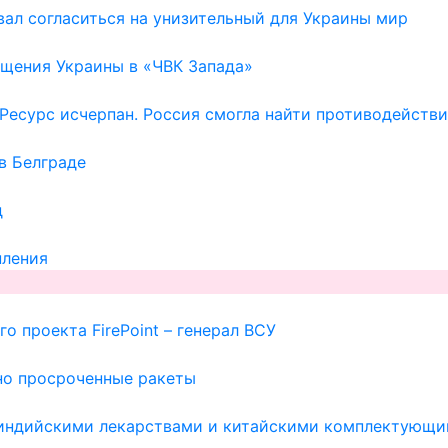
ал согласиться на унизительный для Украины мир
щения Украины в «ЧВК Запада»
Ресурс исчерпан. Россия смогла найти противодейств
в Белграде
д
пления
о проекта FirePoint – генерал ВСУ
но просроченные ракеты
с индийскими лекарствами и китайскими комплектующи