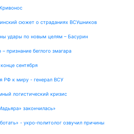
 Кривонос
раинский сюжет о страданиях ВСУшников
жны удары по новым целям – Басурин
 – признание беглого змагара
 конце сентября
я РФ к миру - генерал ВСУ
емный логистический кризис
Мадьяра» закончилась»
отать» - укро-политолог озвучил причины