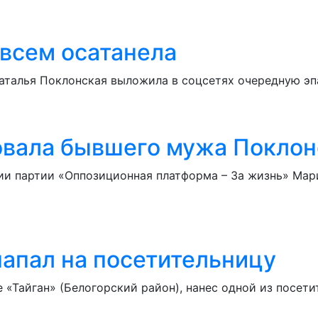
овсем осатанела
Наталья Поклонская выложила в соцсетях очередную э
овала бывшего мужа Поклонс
ции партии «Оппозиционная платформа – За жизнь» Мар
напал на посетительницу
«Тайган» (Белогорский район), нанес одной из посетит