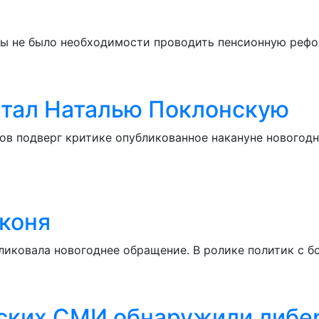
 бы не было необходимости проводить пенсионную рефо
итал Наталью Поклонскую
в подверг критике опубликованное накануне новогодн
 коня
иковала новогоднее обращение. В ролике политик с б
йских СМИ обнаружили либе