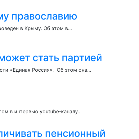
му православию
оведен в Крыму. Об этом в…
может стать партией
асти «Единая Россия». Об этом она…
том в интервью youtube-каналу…
еличивать пенсионный