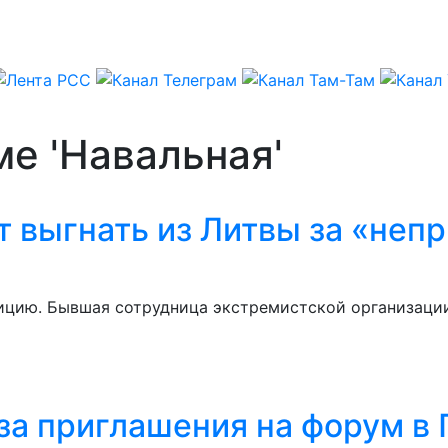
ме 'Навальная'
т выгнать из Литвы за «неп
ицию. Бывшая сотрудница экстремистской организации
-за приглашения на форум в