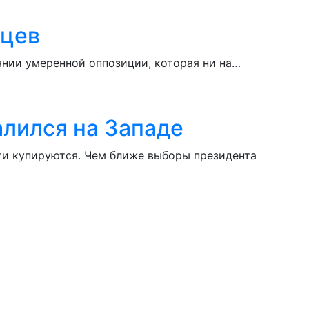
вцев
янии умеренной оппозиции, которая ни на…
алился на Западе
сти купируются. Чем ближе выборы президента