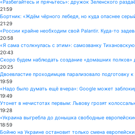
«Разбегайтесь и прячьтесь»: дружок Зеленского раздаё
21:59
Бортник: «Ждём чёрного лебедя, но куда опаснее серы
21:29
«России крайне необходим свой Palantir. Куда-то заде
20:58
«Я сама столкнулась с этим»: самозванку Тихановску
20:43
Скоро будем наблюдать создание «домашних полков» 
20:25
Двоевластие проходимцев парализовало подготовку к 
19:59
«Надо было думать ещё вчера»: Google может заблок
19:49
Утонет в нечистотах первым: Львову грозят колоссал
19:28
«Украина выгребла до донышка свободные европейски
18:59
Бойню на Украине остановит только смена европейски