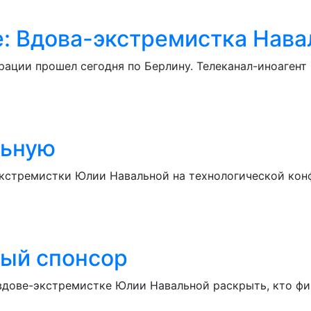
: Вдова-экстремистка Навал
ации прошел сегодня по Берлину. Телеканал-иноагент 
льную
кстремистки Юлии Навальной на технологической конф
ный спонсор
дове-экстремистке Юлии Навальной раскрыть, кто фин