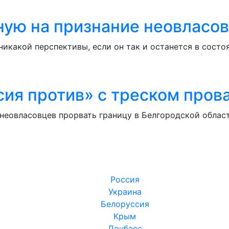
ную на признание неовласо
икакой перспективы, если он так и останется в состо
ия против» с треском пров
 неовласовцев прорвать границу в Белгородской обла
Россия
Украина
Белоруссия
Крым
Донбасс