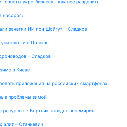
т советы укро-бизнесу - как всё разделить
й носорог»
вали зачатки ИИ при Шойгу» – Сладков
ю унижают и в Польше
дроноводов – Сладков
зиме в Киеве
ировать приложения на российских смартфонах
ьные проблемы зимой
е ресурсы» - Бортник жаждет перемирия
х элит – Станкевич