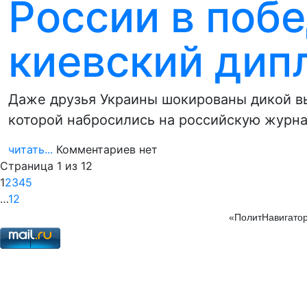
России в поб
киевский дип
Даже друзья Украины шокированы дикой в
которой набросились на российскую журна
читать...
Комментариев нет
Страница 1 из 12
1
2
3
4
5
…
12
«ПолитНавигатор