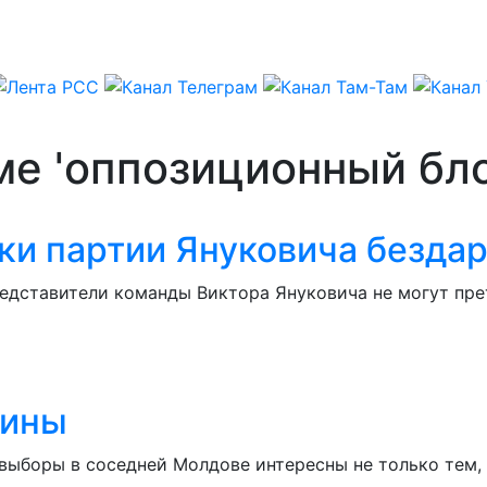
ме 'оппозиционный бло
ки партии Януковича бездар
ставители команды Виктора Януковича не могут прет
аины
ыборы в соседней Молдове интересны не только тем, 