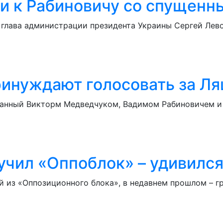
и к Рабиновичу со спущен
 глава администрации президента Украины Сергей Лево
инуждают голосовать за Л
зданный Викторм Медведчуком, Вадимом Рабиновичем и
аучил «Оппоблок» – удивилс
из «Оппозиционного блока», в недавнем прошлом – гр