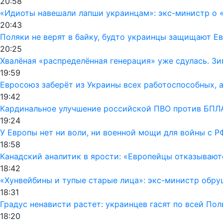
20:58
«Идиоты навешали лапши украинцам»: экс-министр о «
20:43
Поляки не верят в байку, будто украинцы защищают Ев
20:25
Хвалёная «распределённая генерация» уже сдулась. Зи
19:59
Евросоюз заберёт из Украины всех работоспособных, а
19:42
Кардинальное улучшение российской ПВО против БПЛА
19:24
У Европы нет ни воли, ни военной мощи для войны с Р
18:58
Канадский аналитик в ярости: «Европейцы отказывают
18:42
«Хунвейбины и тупые старые лица»: экс-министр обру
18:31
Градус ненависти растет: украинцев гасят по всей По
18:20