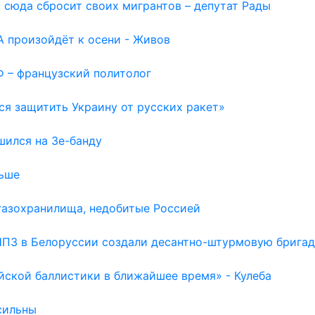
 сюда сбросит своих мигрантов – депутат Рады
 произойдёт к осени - Живов
Ф – французский политолог
ся защитить Украину от русских ракет»
шился на Зе-банду
льше
газохранилища, недобитые Россией
НПЗ в Белоруссии создали десантно-штурмовую бригад
йской баллистики в ближайшее время» - Кулеба
сильны