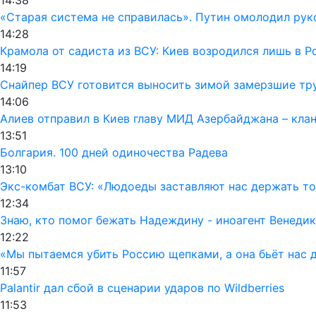
«Старая система не справилась». Путин омолодил ру
14:28
Крамола от садиста из ВСУ: Киев возродился лишь в 
14:19
Снайпер ВСУ готовится выносить зимой замерзшие тру
14:06
Алиев отправил в Киев главу МИД Азербайджана – кла
13:51
Болгария. 100 дней одиночества Радева
13:10
Экс-комбат ВСУ: «Людоеды заставляют нас держать т
12:34
Знаю, кто помог бежать Надеждину - иноагент Венедик
12:22
«Мы пытаемся убить Россию щепками, а она бьёт нас 
11:57
Palantir дал сбой в сценарии ударов по Wildberries
11:53