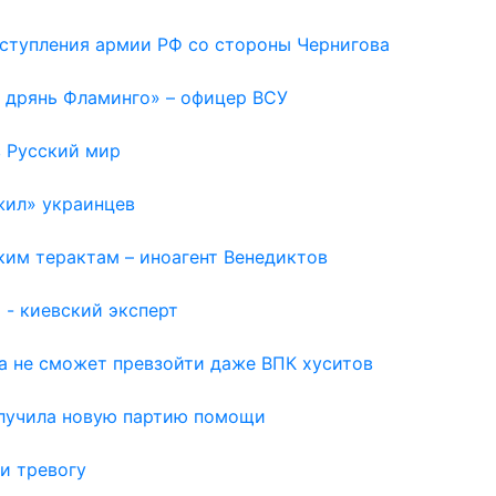
наступления армии РФ со стороны Чернигова
а дрянь Фламинго» – офицер ВСУ
в Русский мир
жил» украинцев
ким терактам – иноагент Венедиктов
 - киевский эксперт
а не сможет превзойти даже ВПК хуситов
олучила новую партию помощи
и тревогу