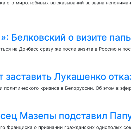
енка его миролюбивых высказываний вызвана непониман
: Белковский о визите пап
ться на Донбасс сразу же после визита в Россию и по
 заставить Лукашенко отказ
 политического кризиса в Белоруссии. Об этом в эфи
сец Мазепы подставил Папу
о Франциска о признании гражданских однополых сою