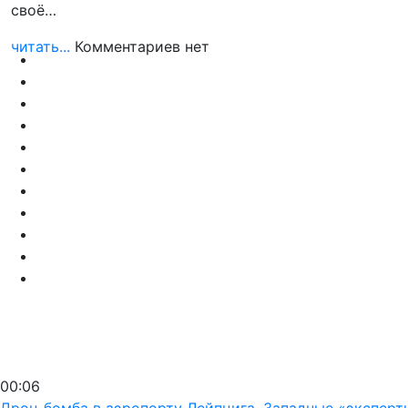
своё…
читать...
Комментариев нет
00:06
Дрон-бомба в аэропорту Лейпцига. Западные «эксперт