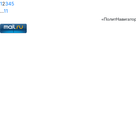
1
2
3
4
5
…
11
«ПолитНавигатор