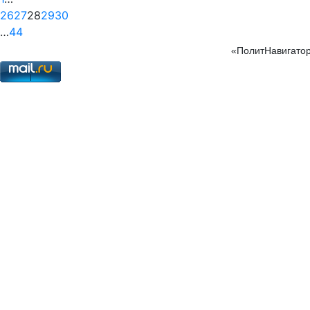
26
27
28
29
30
…
44
«ПолитНавигатор