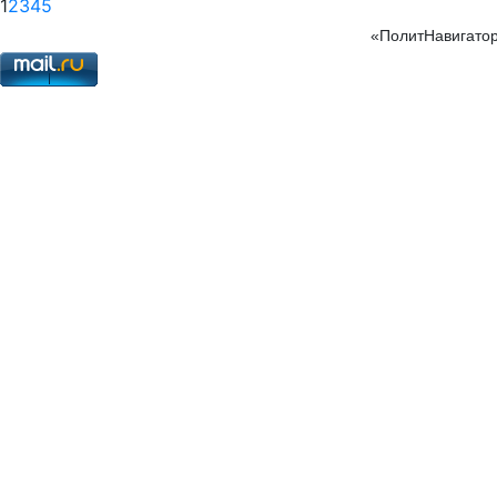
1
2
3
4
5
«ПолитНавигатор