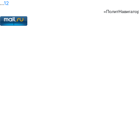
…
12
«ПолитНавигатор