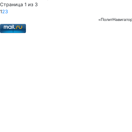
Страница 1 из 3
1
2
3
«ПолитНавигатор