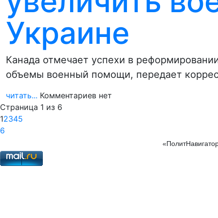
увеличить во
Украине
Канада отмечает успехи в реформировани
объемы военный помощи, передает корресп
читать...
Комментариев нет
Страница 1 из 6
1
2
3
4
5
6
«ПолитНавигатор