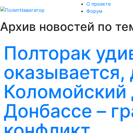
О проекте
Форум
Архив новостей по те
Полторак уди
оказывается,
Коломойский 
Донбассе – г
конфликт