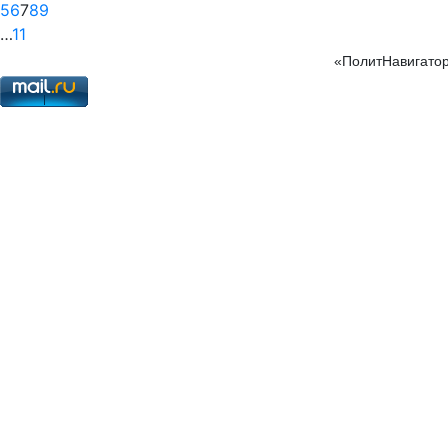
5
6
7
8
9
…
11
«ПолитНавигатор