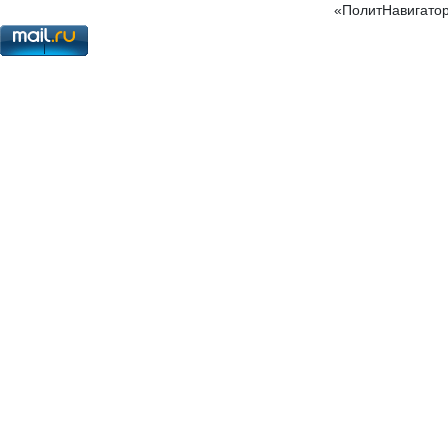
«ПолитНавигатор