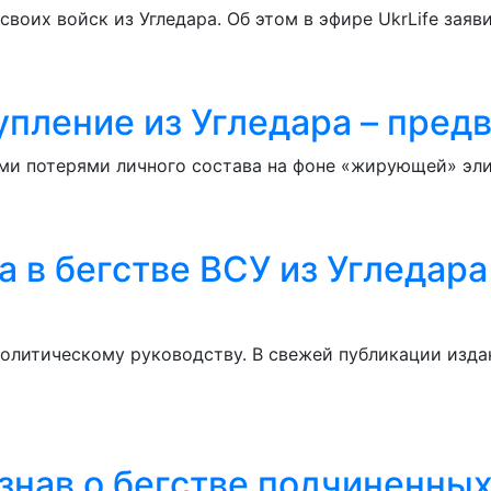
воих войск из Угледара. Об этом в эфире UkrLife зая
пление из Угледара – предв
и потерями личного состава на фоне «жирующей» элит
а в бегстве ВСУ из Угледар
олитическому руководству. В свежей публикации издан
знав о бегстве подчиненных