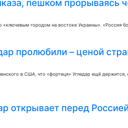
иказа, пешком прорываясь ч
о «ключевым городом на востоке Украины». «Россия бо
дар пролюбили – ценой стр
енского в США, что «фортеця» Угледар ещё держится, 
ар открывает перед Россие