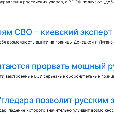
аправления российских ударов, а ВС РФ получают удо
лям СВО – киевский эксперт
ебя возможность выйти на границы Донецкой и Луганск
пытаются прорвать мощный 
ти выстроенные ВСУ серьезные оборонительные позици
Угледара позволит русским 
дар, падение которого значительно улучшит возможно