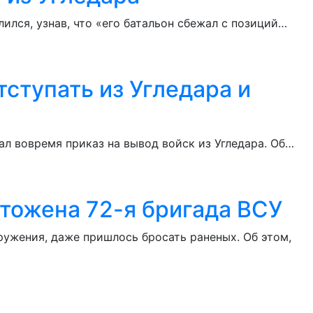
ился, узнав, что «его батальон сбежал с позиций…
тступать из Угледара и
ал вовремя приказ на вывод войск из Угледара. Об…
чтожена 72-я бригада ВСУ
ружения, даже пришлось бросать раненых. Об этом,