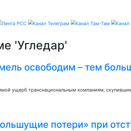
е 'Угледар'
мель освободим – тем боль
рямой ущерб транснациональным компаниям, скупившим
большущие потери» при отст