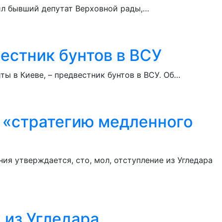
вил бывший депутат Верховной рады,…
естник бунтов в ВСУ
ы в Киеве, – предвестник бунтов в ВСУ. Об…
а «стратегию медленного
ия утверждается, сто, мол, отступление из Угледара
 из Угледара