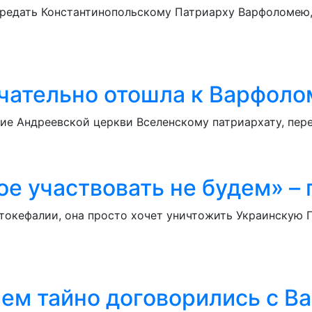
редать Константинопольскому Патриарху Варфоломею,
чательно отошла к Варфол
ние Андреевской церкви Вселенскому патриархату, пер
ое участвовать не будем» –
втокефалии, она просто хочет уничтожить Украинскую 
чем тайно договорились с 