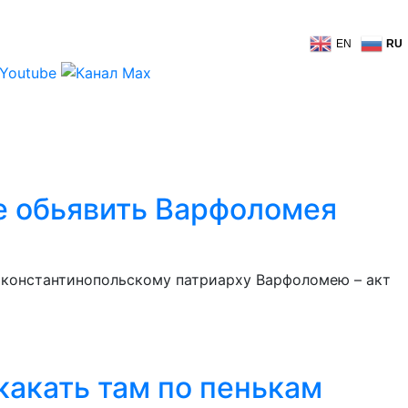
EN
RU
е обьявить Варфоломея
 константинопольскому патриарху Варфоломею – акт
какать там по пенькам