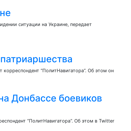
ине
идении ситуации на Украине, передает
 патриаршества
 корреспондент “ПолитНавигатора”. Об этом он
на Донбассе боевиков
еспондент “ПолитНавигатора”. Об этом в Twitter