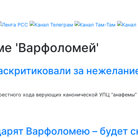
ме 'Варфоломей'
аскритиковали за нежелани
рестного хода верующих канонической УПЦ “анафемы”
арят Варфоломею – будет с