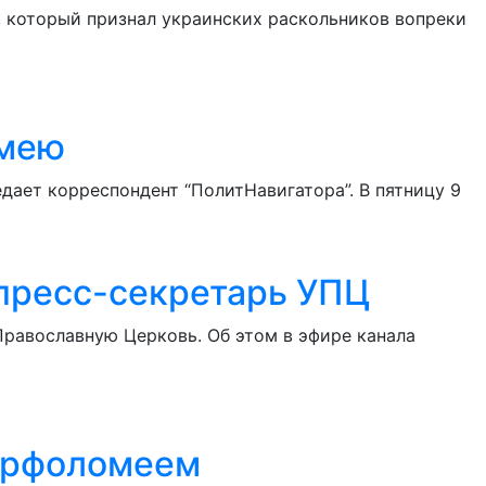
 который признал украинских раскольников вопреки
омею
едает корреспондент “ПолитНавигатора”. В пятницу 9
 пресс-секретарь УПЦ
Православную Церковь. Об этом в эфире канала
Варфоломеем