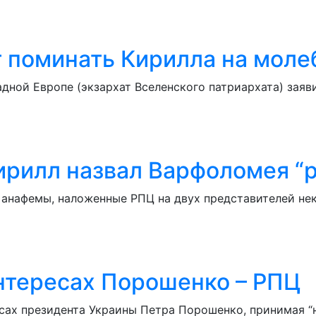
поминать Кирилла на молеб
дной Европе (экзархат Вселенского патриархата) заяв
Кирилл назвал Варфоломея “
в анафемы, наложенные РПЦ на двух представителей не
нтересах Порошенко – РПЦ
сах президента Украины Петра Порошенко, принимая “н