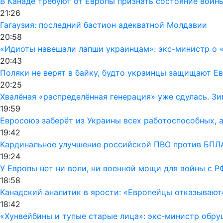
В Канаде требуют от Европы признать состояние войн
21:26
Гагаузия: последний бастион адекватной Молдавии
20:58
«Идиоты навешали лапши украинцам»: экс-министр о «
20:43
Поляки не верят в байку, будто украинцы защищают Ев
20:25
Хвалёная «распределённая генерация» уже сдулась. Зи
19:59
Евросоюз заберёт из Украины всех работоспособных, а
19:42
Кардинальное улучшение российской ПВО против БПЛА
19:24
У Европы нет ни воли, ни военной мощи для войны с Р
18:58
Канадский аналитик в ярости: «Европейцы отказывают
18:42
«Хунвейбины и тупые старые лица»: экс-министр обру