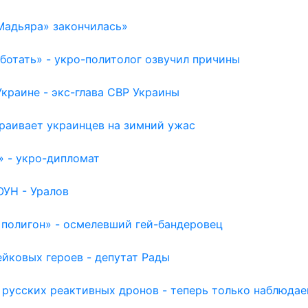
Мадьяра» закончилась»
отать» - укро-политолог озвучил причины
раине - экс-глава СВР Украины
раивает украинцев на зимний ужас
» - укро-дипломат
ОУН - Уралов
 полигон» - осмелевший гей-бандеровец
йковых героев - депутат Рады
 русских реактивных дронов - теперь только наблюда