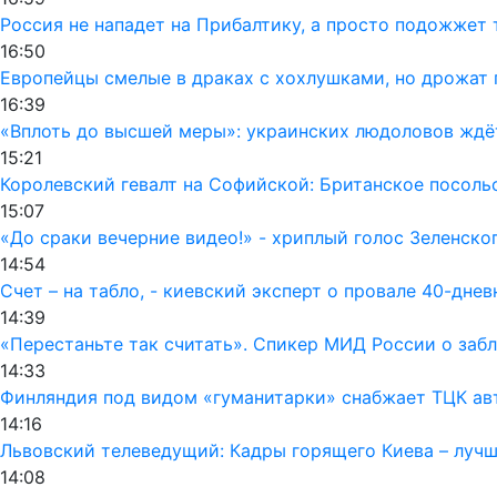
Россия не нападет на Прибалтику, а просто подожжет 
16:50
Европейцы смелые в драках с хохлушками, но дрожат 
16:39
«Вплоть до высшей меры»: украинских людоловов ждё
15:21
Королевский гевалт на Софийской: Британское посол
15:07
«До сраки вечерние видео!» - хриплый голос Зеленско
14:54
Счет – на табло, - киевский эксперт о провале 40-дне
14:39
«Перестаньте так считать». Спикер МИД России о заб
14:33
Финляндия под видом «гуманитарки» снабжает ТЦК а
14:16
Львовский телеведущий: Кадры горящего Киева – лучш
14:08