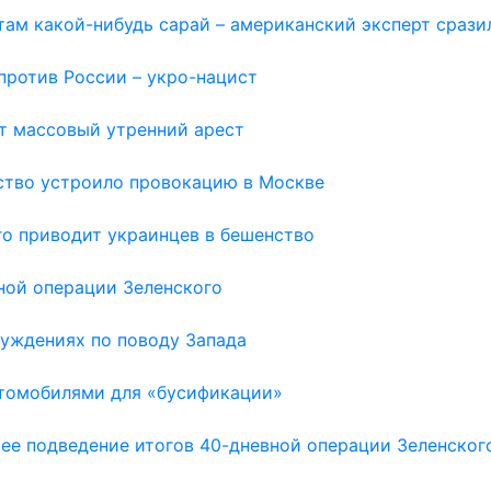
там какой-нибудь сарай – американский эксперт срази
против России – укро-нацист
т массовый утренний арест
ьство устроило провокацию в Москве
го приводит украинцев в бешенство
вной операции Зеленского
луждениях по поводу Запада
втомобилями для «бусификации»
ее подведение итогов 40-дневной операции Зеленског