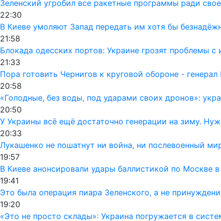
Зеленский угробил все ракетные программы ради своег
22:30
В Киеве умоляют Запад передать им хотя бы безнадёж
21:58
Блокада одесских портов: Украине грозят проблемы 
21:33
Пора готовить Чернигов к круговой обороне - генерал
20:58
«Голодные, без воды, под ударами своих дронов»: ук
20:50
У Украины всё ещё достаточно генерации на зиму. Ну
20:33
Лукашенко не пошатнут ни война, ни послевоенный мир
19:57
В Киеве анонсировали удары баллистикой по Москве в
19:41
Это была операция пиара Зеленского, а не принуждени
19:20
«Это не просто склады»: Украина погружается в сист