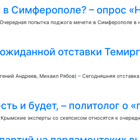
 в Симферополе? – опрос «
 Очередная попытка поджога мечети в Симферополе в н
ожиданной отставки Темирг
вгений Андреев, Михаил Рябов) – Сегодняшняя отставк
ть и будет, – политолог о 
 Крымские эксперты со скепсисом относятся к очеред
партий на парламентских в