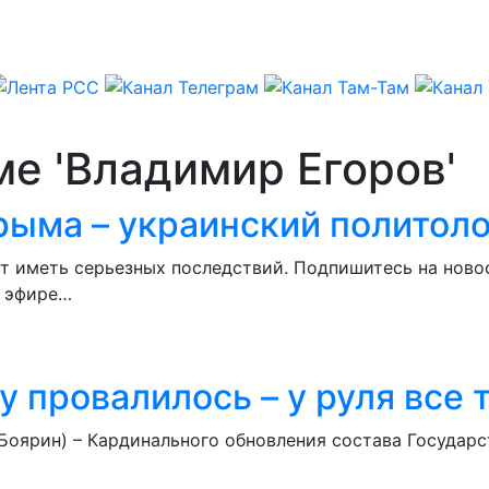
ме 'Владимир Егоров'
рыма – украинский политоло
т иметь серьезных последствий. Подпишитесь на ново
в эфире…
 провалилось – у руля все т
Боярин) – Кардинального обновления состава Государс