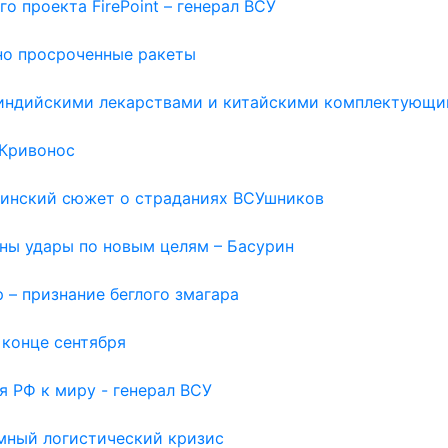
о проекта FirePoint – генерал ВСУ
но просроченные ракеты
с индийскими лекарствами и китайскими комплектующи
 Кривонос
раинский сюжет о страданиях ВСУшников
жны удары по новым целям – Басурин
 – признание беглого змагара
 конце сентября
я РФ к миру - генерал ВСУ
емный логистический кризис