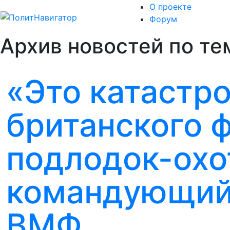
О проекте
Форум
Архив новостей по те
«Это катастро
британского ф
подлодок-охот
командующий
ВМФ