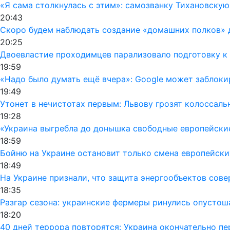
«Я сама столкнулась с этим»: самозванку Тихановску
20:43
Скоро будем наблюдать создание «домашних полков» 
20:25
Двоевластие проходимцев парализовало подготовку к 
19:59
«Надо было думать ещё вчера»: Google может заблок
19:49
Утонет в нечистотах первым: Львову грозят колоссал
19:28
«Украина выгребла до донышка свободные европейски
18:59
Бойню на Украине остановит только смена европейски
18:49
На Украине признали, что защита энергообъектов сов
18:35
Разгар сезона: украинские фермеры ринулись опусто
18:20
40 дней террора повторятся: Украина окончательно п