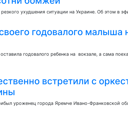
 сотни бомжей
 резкого ухудшения ситуации на Украине. Об этом в эф
своего годовалого малыша н
оставила годовалого ребенка на вокзале, а сама поех
ественно встретили с орке
чины
 прибыл уроженец города Яремче Ивано-Франковской о