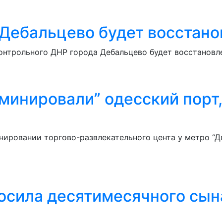
ебальцево будет восстанов
нтрольного ДНР города Дебальцево будет восстановле
аминировали” одесский порт,
ировании торгово-развлекательного цента у метро “Дв
росила десятимесячного сы