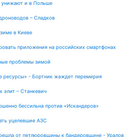
ю унижают и в Польше
дроноводов – Сладков
зиме в Киеве
ировать приложения на российских смартфонах
ьные проблемы зимой
е ресурсы» - Бортник жаждет перемирия
х элит – Станкевич
ершенно бессильна против «Искандеров»
шать уцелевшие АЗС
ерешла от петлюровщины к бандеровщине - Уралов