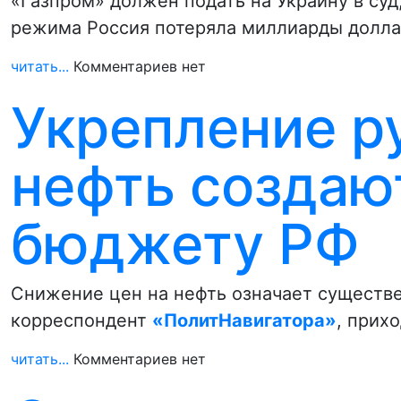
«Газпром» должен подать на Украину в суд
режима Россия потеряла миллиарды долла
читать...
Комментариев нет
Укрепление р
нефть создаю
бюджету РФ
Снижение цен на нефть означает существе
корреспондент
«ПолитНавигатора»
, прих
читать...
Комментариев нет