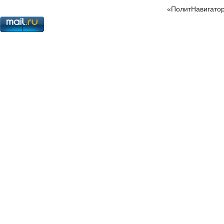
«ПолитНавигатор