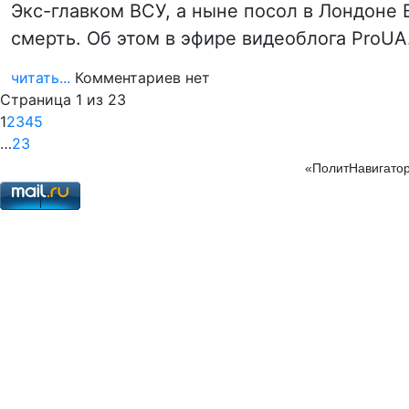
Экс-главком ВСУ, а ныне посол в Лондоне
смерть. Об этом в эфире видеоблога ProU
читать...
Комментариев нет
Страница 1 из 23
1
2
3
4
5
…
23
«ПолитНавигатор