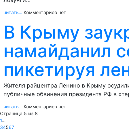
лозунги…
читать...
Комментариев нет
В Крыму заук
намайданил с
пикетируя ле
Жителя райцентра Ленино в Крыму осудил
публичные обвинения президента РФ в «т
читать...
Комментариев нет
Страница 5 из 8
1
…
3
4
5
6
7