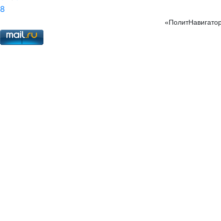
8
«ПолитНавигатор