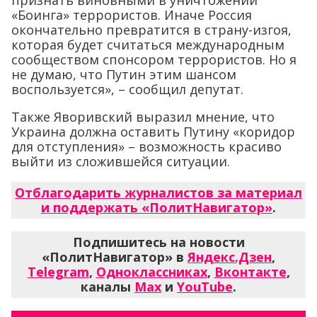
признать виновными в уничтожении
«Боинга» террористов. Иначе Россия
окончательно превратится в страну-изгоя,
которая будет считаться международным
сообществом спонсором террористов. Но я
не думаю, что Путин этим шансом
воспользуется», – сообщил депутат.
Также Яворивский выразил мнение, что
Украина должна оставить Путину «коридор
для отступления» – возможность красиво
выйти из сложившейся ситуации.
Отблагодарить журналистов за материал
и поддержать «ПолитНавигатор»
.
Подпишитесь на новости
«ПолитНавигатор» в
Яндекс.Дзен
,
Telegram
,
Одноклассниках
,
Вконтакте
,
каналы
Max
и
YouTube
.