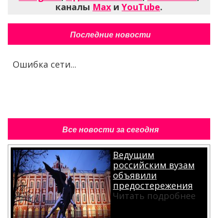
каналы
Max
и
YouTube
.
Последние новости
Ошибка сети...
Все новости за сегодня
Ведущим
российским вузам
объявили
предостережения
Читать подробнее