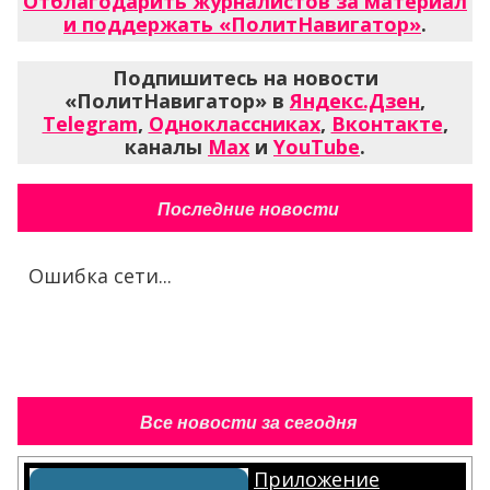
Отблагодарить журналистов за материал
и поддержать «ПолитНавигатор»
.
Подпишитесь на новости
«ПолитНавигатор» в
Яндекс.Дзен
,
Telegram
,
Одноклассниках
,
Вконтакте
,
каналы
Max
и
YouTube
.
Последние новости
Ошибка сети...
Все новости за сегодня
Приложение