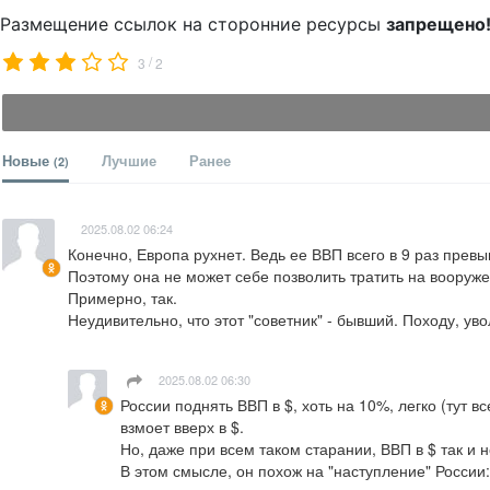
Размещение ссылок на сторонние ресурсы
запрещено
/
3
2
Новые
Лучшие
Ранее
(2)
2025.08.02 06:24
Конечно, Европа рухнет. Ведь ее ВВП всего в 9 раз превы
Поэтому она не может себе позволить тратить на вооружен
Примерно, так.

Неудивительно, что этот "советник" - бывший. Походу, ув
ㅤ
2025.08.02 06:30
России поднять ВВП в $, хоть на 10%, легко (тут в
взмоет вверх в $.

Но, даже при всем таком старании, ВВП в $ так и не
В этом смысле, он похож на "наступление" России: