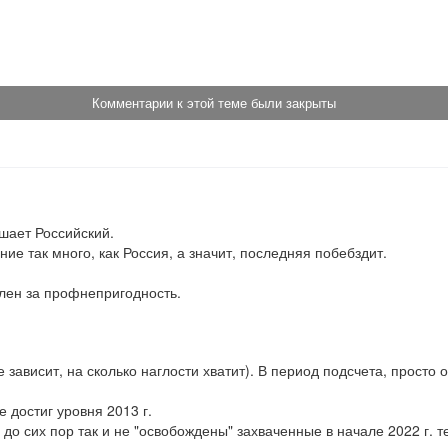
!
Комментарии к этой теме были закрыты
шает Российский.

ие так много, как Россия, а значит, последняя побебздит.

олен за профнепригодность.
се зависит, на сколько наглости хватит). В период подсчета, просто
 достиг уровня 2013 г.

 до сих пор так и не "освобождены" захваченные в начале 2022 г. 