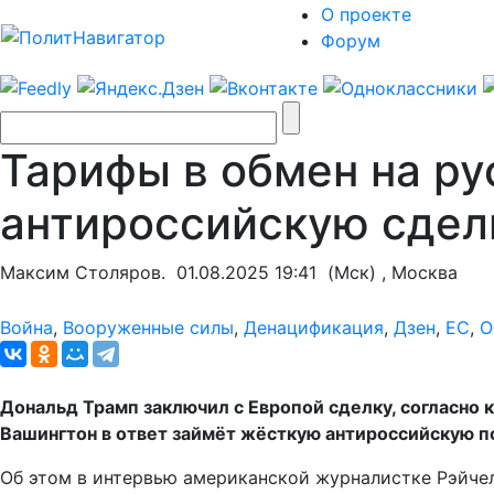
О проекте
Форум
Тарифы в обмен на р
антироссийскую сдел
Максим Столяров.
01.08.2025 19:41
(Мск) , Москва
Война
,
Вооруженные силы
,
Денацификация
,
Дзен
,
ЕС
,
О
Дональд Трамп заключил с Европой сделку, согласно 
Вашингтон в ответ займёт жёсткую антироссийскую п
Об этом в интервью американской журналистке Рэйчел