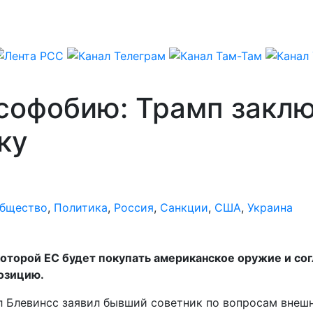
усофобию: Трамп закл
ку
бщество
,
Политика
,
Россия
,
Санкции
,
США
,
Украина
которой ЕС будет покупать американское оружие и сог
озицию.
 Блевинсс заявил бывший советник по вопросам внешн