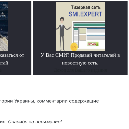
азаться от
У Вас СМИ? Продавай читателей в
итай
новостную сеть.
е
Доход для Вашего издания
тории Украины, комментарии содержащие
ния.
Спасибо за понимание!