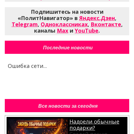
Подпишитесь на новости
«ПолитНавигатор» в
Яндекс.Дзен
,
Telegram
,
Одноклассниках
,
Вконтакте
,
каналы
Max
и
YouTube
.
Последние новости
Ошибка сети...
Все новости за сегодня
Надоели обычные
подарки?