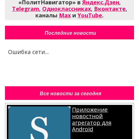
«ПолитНавигатор» в
Яндекс.Дзен
,
Telegram
,
Одноклассниках
,
Вконтакте
,
каналы
Max
и
YouTube
.
Последние новости
Ошибка сети...
Все новости за сегодня
Приложение
новостной
агрегатор для
Android
.