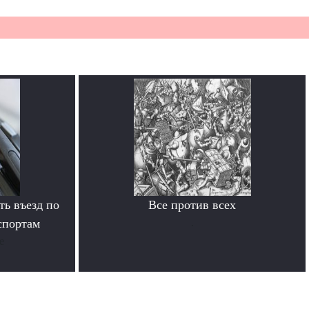
ь въезд по
Все против всех
спортам
.
е