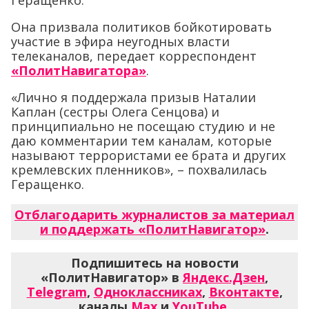
Она призвала политиков бойкотировать
участие в эфира неугодных власти
телеканалов, передает корреспондент
«ПолитНавигатора»
.
«Лично я поддержала призыв Наталии
Каплан (сестры Олега Сенцова) и
принципиально не посещаю студию и не
даю комментарии тем каналам, которые
называют террористами ее брата и других
кремлевских пленников», – похвалилась
Геращенко.
Отблагодарить журналистов за материал
и поддержать «ПолитНавигатор»
.
Подпишитесь на новости
«ПолитНавигатор» в
Яндекс.Дзен
,
Telegram
,
Одноклассниках
,
Вконтакте
,
каналы
Max
и
YouTube
.