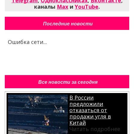
Telegram
,
Одноклассниках
,
Вконтакте
,
каналы
Max
и
YouTube
.
Последние новости
Ошибка сети...
Все новости за сегодня
В России
предложили
отказаться от
продажи угля в
Китай
Читать подробнее