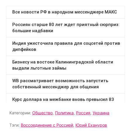
Категории:
Общество
,
Политика
,
Россия
,
Украина
Тэги:
Воссоединение с Россией
,
Юрий Ехануров