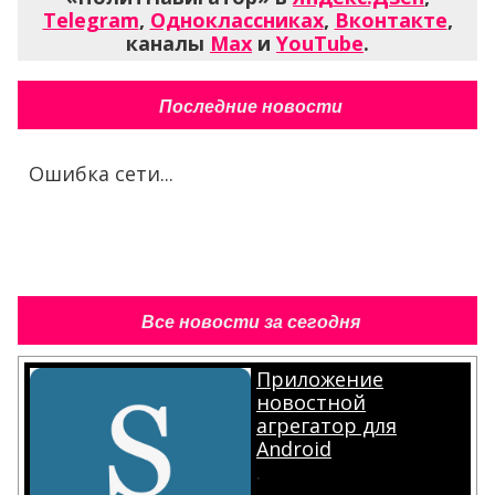
Telegram
,
Одноклассниках
,
Вконтакте
,
каналы
Max
и
YouTube
.
Последние новости
Ошибка сети...
Все новости за сегодня
Приложение
новостной
агрегатор для
Android
.