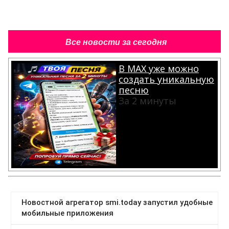
Все новости за сегодня
В MAX уже можно
создать уникальную
песню
За 2 минуты