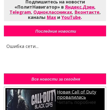
Подпишитесь на новости
«ПолитНавигатор» в
Яндекс.Дзен
,
Telegram
,
Одноклассниках
,
Вконтакте
,
каналы
Max
и
YouTube
.
Последние новости
Ошибка сети...
Все новости за сегодня
Новая Call of Duty
провалилась
Читать поробнее