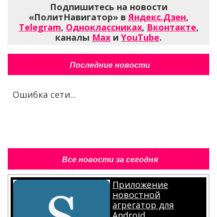
Подпишитесь на новости
«ПолитНавигатор» в
Яндекс.Дзен
,
Telegram
,
Одноклассниках
,
Вконтакте
,
каналы
Max
и
YouTube
.
Последние новости
Ошибка сети...
Все новости за сегодня
Приложение
новостной
агрегатор для
Android