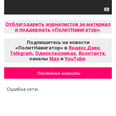
Отблагодарить журналистов за материал
и поддержать «ПолитНавигатор»
.
Подпишитесь на новости
«ПолитНавигатор» в
Яндекс.Дзен
,
Telegram
,
Одноклассниках
,
Вконтакте
,
каналы
Max
и
YouTube
.
Последние новости
Ошибка сети...