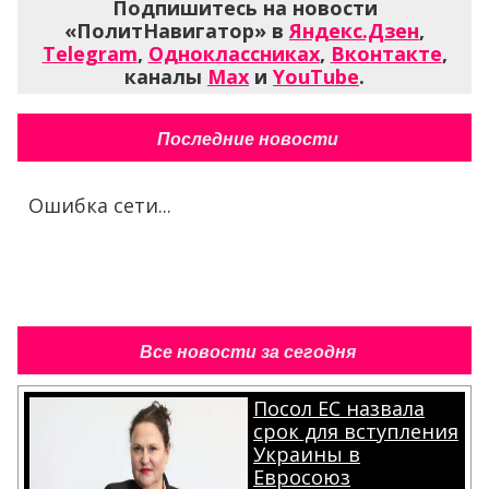
Подпишитесь на новости
«ПолитНавигатор» в
Яндекс.Дзен
,
Telegram
,
Одноклассниках
,
Вконтакте
,
каналы
Max
и
YouTube
.
Последние новости
Ошибка сети...
Все новости за сегодня
Посол ЕС назвала
срок для вступления
Украины в
Евросоюз