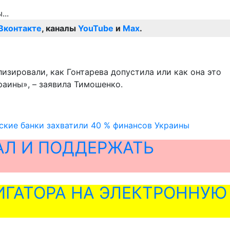
Вконтакте
, каналы
YouTube
и
Max
.
лизировали, как Гонтарева допустила или как она это
раины», – заявила Тимошенко.
йские банки захватили 40 % финансов Украины
АЛ И ПОДДЕРЖАТЬ
ГАТОРА НА ЭЛЕКТРОННУЮ