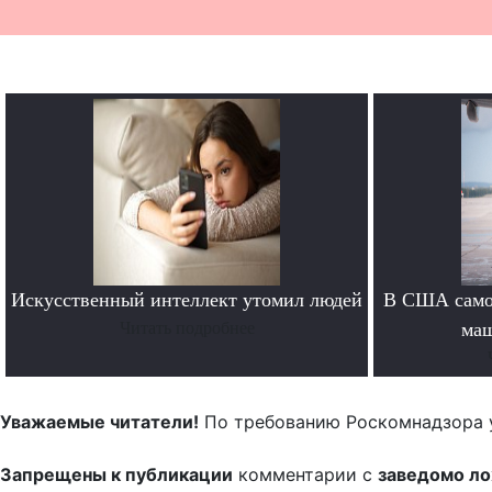
Искусственный интеллект утомил людей
В США самол
Читать подробнее
маш
Уважаемые читатели!
По требованию Роскомнадзора 
Запрещены к публикации
комментарии с
заведомо л