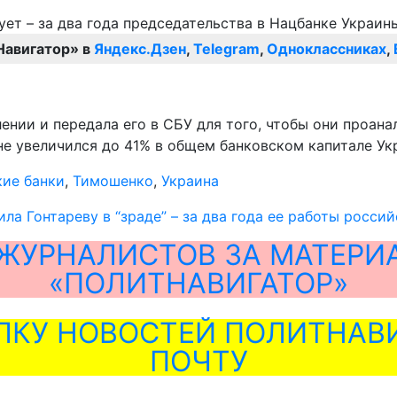
Навигатор» в
Яндекс.Дзен
,
Telegram
,
Одноклассниках
,
ении и передала его в СБУ для того, чтобы они проана
ине увеличился до 41% в общем банковском капитале Ук
ие банки
,
Тимошенко
,
Украина
ла Гонтареву в “зраде” – за два года ее работы росси
ЖУРНАЛИСТОВ ЗА МАТЕРИ
«ПОЛИТНАВИГАТОР»
ЛКУ НОВОСТЕЙ ПОЛИТНАВИ
ПОЧТУ