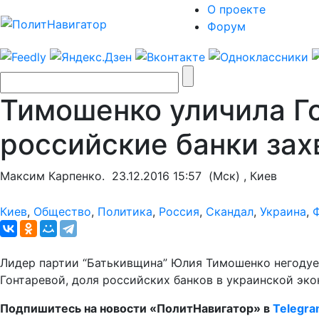
О проекте
Форум
Тимошенко уличила Гон
российские банки зах
Максим Карпенко.
23.12.2016 15:57
(Мск) , Киев
Киев
,
Общество
,
Политика
,
Россия
,
Скандал
,
Украина
,
Лидер партии “Батькивщина” Юлия Тимошенко негодует
Гонтаревой, доля российских банков в украинской эко
Подпишитесь на новости «ПолитНавигатор» в
Telegr