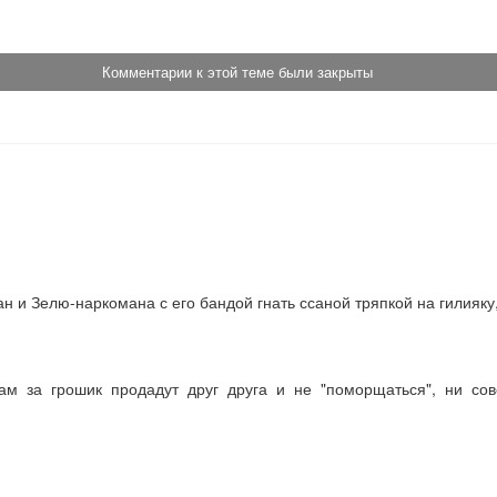
Комментарии к этой теме были закрыты
 и Зелю-наркомана с его бандой гнать ссаной тряпкой на гилияку, 
ам  за  грошик  продадут  друг  друга  и  не  "поморщаться",  ни  сове