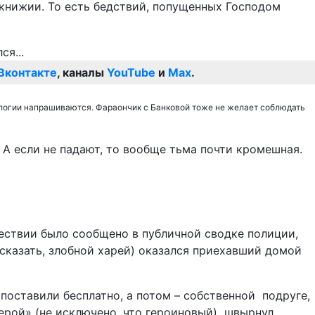
тикнижии. То есть бедствий, попущенных Господом
Вконтакте
, каналы
YouTube
и
Max
.
аналогии напрашиваются. Фараончик с Банковой тоже не желает соблюдать
 А если не падают, то вообще тьма почти кромешная.
ествии было сообщено в публичной сводке полиции,
сказать, злобной харей) оказался приехавший домой
поставили бесплатно, а потом – собственной подруге,
ерой» (не исключено, что героиновый) швырнул