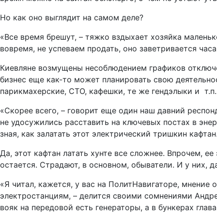
Но как оно выглядит на самом деле?
«Все время брешут, – тяжко вздыхает хозяйка маленьк
вовремя, не успеваем продать, оно заветривается час
Киевляне возмущены несоблюдением графиков отключе
бизнес еще как-то может планировать свою деятельнос
парикмахерские, СТО, кафешки, те же гендэлыки и т.п.
«Скорее всего, – говорит еще один наш давний респон
не удосужились расставить на ключевых постах в энер
зная, как залатать этот электрический тришкин кафтан.
Да, этот кафтан латать хунте все сложнее. Впрочем, ее 
остается. Страдают, в основном, обыватели. И у них, д
«Я читал, кажется, у вас на ПолитНавигаторе, мнение 
электростанциям, – делится своими сомнениями Андрей
вояк на передовой есть генераторы, а в бункерах глава