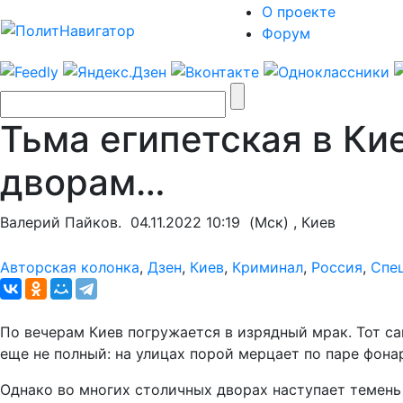
О проекте
Форум
Тьма египетская в Ки
дворам…
Валерий Пайков.
04.11.2022 10:19
(Мск) , Киев
Авторская колонка
,
Дзен
,
Киев
,
Криминал
,
Россия
,
Спе
По вечерам Киев погружается в изрядный мрак. Тот са
еще не полный: на улицах порой мерцает по паре фонар
Однако во многих столичных дворах наступает темень н