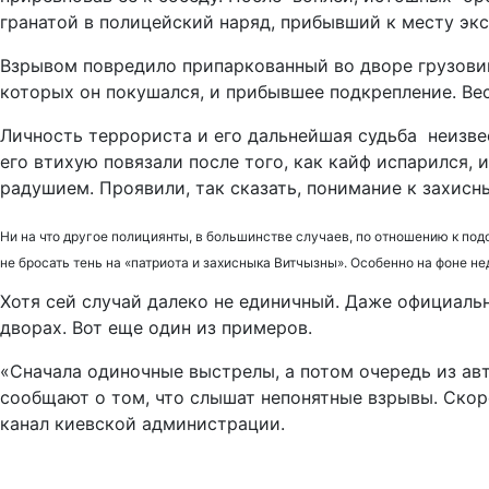
гранатой в полицейский наряд, прибывший к месту экс
Взрывом повредило припаркованный во дворе грузовик
которых он покушался, и прибывшее подкрепление. Вес
Личность террориста и его дальнейшая судьба неизвест
его втихую повязали после того, как кайф испарился, 
радушием. Проявили, так сказать, понимание к захисны
Ни на что другое полициянты, в большинстве случаев, по отношению к по
не бросать тень на «патриота и захисныка Витчызны». Особенно на фоне н
Хотя сей случай далеко не единичный. Даже официаль
дворах. Вот еще один из примеров.
«Сначала одиночные выстрелы, а потом очередь из ав
сообщают о том, что слышат непонятные взрывы. Скоре
канал киевской администрации.