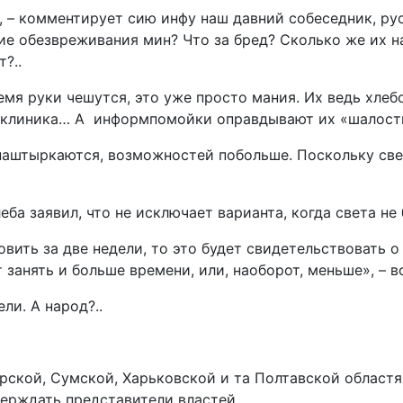
 – комментирует сию инфу наш давний собеседник, рус
акие обезвреживания мин? Что за бред? Сколько же их 
?..
ремя руки чешутся, это уже просто мания. Их ведь хлеб
ы, клиника… А информпомойки оправдывают их «шалост
 наштыркаются, возможностей побольше. Поскольку све
а заявил, что не исключает варианта, когда света не 
ить за две недели, то это будет свидетельствовать о
анять и больше времени, или, наоборот, меньше», – во
ли. А народ?..
ирской, Сумской, Харьковской и та Полтавской област
верждать представители властей.