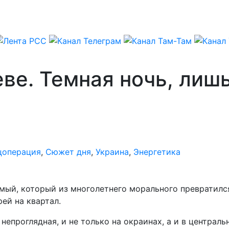
еве. Темная ночь, лиш
цоперация
,
Сюжет дня
,
Украина
,
Энергетика
мый, который из многолетнего морального превратился
ей на квартал.
епроглядная, и не только на окраинах, а и в централь