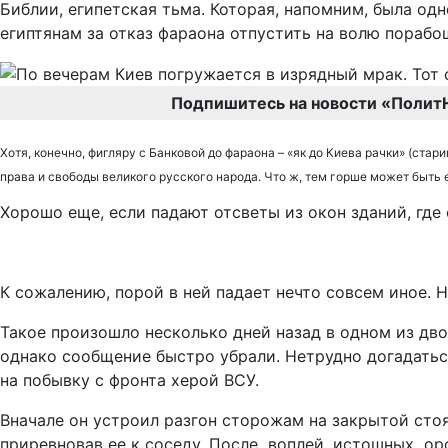
Библии, египетская тьма. Которая, напомним, была одн
египтянам за отказ фараона отпустить на волю пораб
Подпишитесь на новости «Полит
Хотя, конечно, фигляру с Банковой до фараона – «як до Киева рачки» (ст
права и свободы великого русского народа. Что ж, тем горше может быть 
Хорошо еще, если падают отсветы из окон зданий, где
К сожалению, порой в ней падает нечто совсем иное. Н
Такое произошло несколько дней назад в одном из дв
однако сообщение быстро убрали. Нетрудно догадатьс
на побывку с фронта херой ВСУ.
Вначале он устроил разгон сторожам на закрытой стоя
приревновав ее к соседу. После воплей, истошных ор