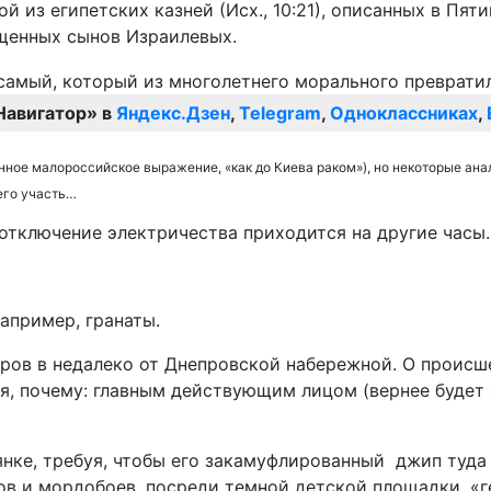
ой из египетских казней (Исх., 10:21), описанных в Пя
ощенных сынов Израилевых.
Навигатор» в
Яндекс.Дзен
,
Telegram
,
Одноклассниках
,
аринное малороссийское выражение, «как до Киева раком»), но некоторые 
его участь…
 отключение электричества приходится на другие часы.
апример, гранаты.
оров в недалеко от Днепровской набережной. О происш
я, почему: главным действующим лицом (вернее будет 
нке, требуя, чтобы его закамуфлированный джип туда 
ов и мордобоев, посреди темной детской площадки, «г