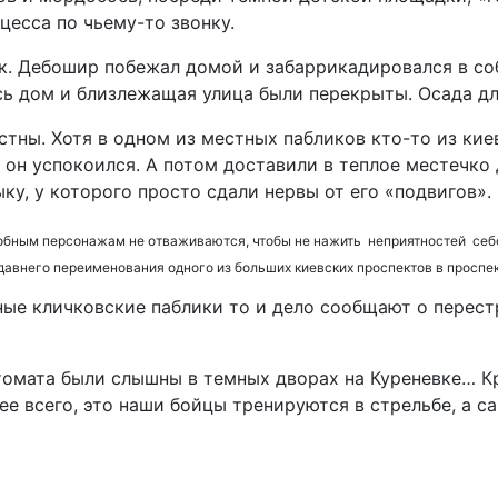
цесса по чьему-то звонку.
. Дебошир побежал домой и забаррикадировался в соб
ь дом и близлежащая улица были перекрыты. Осада дли
ны. Хотя в одном из местных пабликов кто-то из киевл
и он успокоился. А потом доставили в теплое местечко
ку, у которого просто сдали нервы от его «подвигов».
добным персонажам не отваживаются, чтобы не нажить неприятностей себе
едавнего переименования одного из больших киевских проспектов в проспе
ные кличковские паблики то и дело сообщают о перест
томата были слышны в темных дворах на Куреневке… Кр
е всего, это наши бойцы тренируются в стрельбе, а с