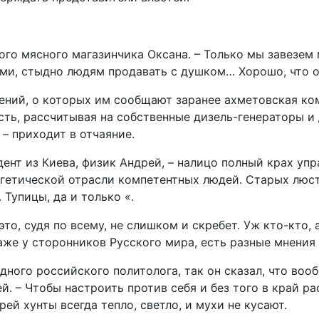
ого мясного магазинчика Оксана. – Только мы завезем
ами, стыдно людям продавать с душком… Хорошо, что ос
ний, о которых им сообщают заранее ахметовская ком
ть, рассчитывая на собственные дизель-генераторы и 
 – приходит в отчаяние.
дент из Киева, физик Андрей, – налицо полный крах уп
гетической отрасли компетентных людей. Старых люстр
 Тупицы, да и только «.
это, судя по всему, не слишком и скребет. Уж кто-кто, 
аже у сторонников Русского мира, есть разные мнения н
одного российского политолога, так он сказал, что воо
. – Чтобы настроить против себя и без того в край ра
рей хунты всегда тепло, светло, и мухи не кусают.