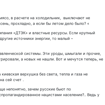
 мясо, в расчете на холодильник, выключают не
ень, прохладно, а если бы летом дело было? «
пания «ДТЭК» и властные ресурсы. Если крупный
другие источники энергии, то малый –
равленческой системы. Эти уроды, шмыгали и прочие,
ировали, а новых не нашли. Вот и мечутся теперь, не
а киевская верхушка без света, тепла и газа не
а сей счет .
бще непонятно, зачем русские бьют по
спропагандированное нацистами население?.. Ведь у