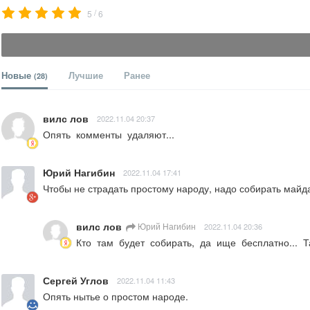
/
5
6
Новые
Лучшие
Ранее
(28)
вилс лов
2022.11.04 20:37
Опять  комменты  удаляют...
Юрий Нагибин
2022.11.04 17:41
Чтобы не страдать простому народу, надо собирать майдан
вилс лов
Юрий Нагибин
2022.11.04 20:36
Кто  там  будет  собирать,  да  ище  бесплатно...  Т
Сергей Углов
2022.11.04 11:43
Опять нытье о простом народе.