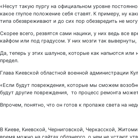
«Несут такую пургу на официальном уровне постоянно,
какое глупое положение себя ставят. К примеру, ну к
типа обезвреживают и до сих пор обезвредить не могут
Скорее всего, резвятся сами нацики, у них ведь все в
кайфом или под градусом. У них мозги так вывернут
Да, теперь у этих шалунов, которые как напьются или
предел.
Глава Киевской областной военной администрации Кулеб
«Если будут повреждения, которые мы сможем возобнов
будут другие повреждения, то процесс ремонта может з
Впрочем, понятно, что он готов к пропаже света на неде
В Киеве, Киевской, Черниговской, Черкасской, Житом
время можно на сайтах облэнерго, о чем не устают ут