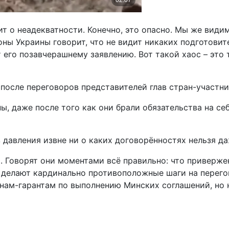
т о неадекватности. Конечно, это опасно. Мы же видим
оны Украины говорит, что не видит никаких подготови
т его позавчерашнему заявлению. Вот такой хаос – это 
 после переговоров представителей глав стран-участн
ы, даже после того как они брали обязательства на се
з давления извне ни о каких договорённостях нельзя д
ы. Говорят они моментами всё правильно: что приверж
или делают кардинально противоположные шаги на пере
анам-гарантам по выполнению Минских соглашений, но н