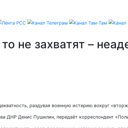
 то не захватят – неа
кватность, раздувая военную истерию вокруг «вторже
лава ДНР Денис Пушилин, передаёт корреспондент «Пол