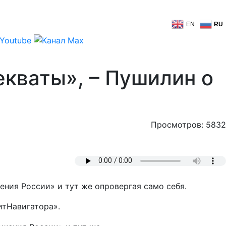
EN
RU
декваты», – Пушилин о
Просмотров: 5832
ния России» и тут же опровергая само себя.
итНавигатора».