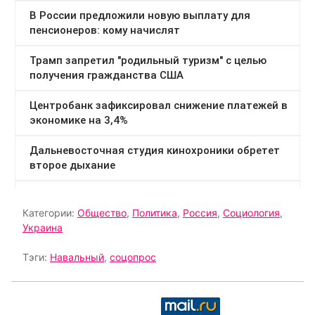
Категории:
Общество
,
Политика
,
Россия
,
Социология
,
Украина
Тэги:
Навальный
,
соцопрос